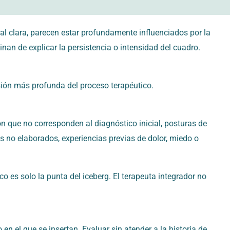
ral clara, parecen estar profundamente influenciados por la
inan de explicar la persistencia o intensidad del cuadro.
sión más profunda del proceso terapéutico.
ón que no corresponden al diagnóstico inicial, posturas de
s no elaborados, experiencias previas de dolor, miedo o
o es solo la punta del iceberg. El terapeuta integrador no
en el que se insertan. Evaluar sin atender a la historia de