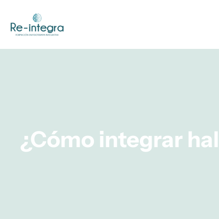
Ir
al
contenido
¿Cómo integrar hall