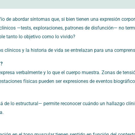
fío de abordar síntomas que, si bien tienen una expresión corpo
 clínicos —tests, exploraciones, patrones de disfunción— no term
e tanto lo objetivo como lo vivido?
s clínicos y la historia de vida se entrelazan para una compren
a?
 expresa verbalmente y lo que el cuerpo muestra. Zonas de tensi
estaciones físicas pueden ser expresiones de eventos biográfico
á de lo estructural— permite reconocer cuándo un hallazgo clínic
a.
ación en el tono muscular tienen sentido en función del contexto 