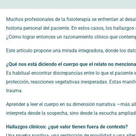
Muchos profesionales de la fisioterapia se enfrentan al desa
historia personal del paciente. En estos casos, los hallazgos
¿Cómo lograr entonces un razonamiento clínico que contempl
Este artículo propone una mirada integradora, donde los dato
¿Qué nos está diciendo el cuerpo que el relato no mencion
Es habitual encontrar discrepancias entre lo que el paciente
protección, reacciones vegetativas inesperadas. Estas manif
trauma.
Aprender a leer el cuerpo en su dimensión narrativa —más all
interpreta desde la sospecha, sino desde la escucha ampliad
Hallazgos clínicos: ¿qué valor tienen fuera de contexto?
Una prueba positiva, una restricción de movilidad o una alter