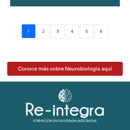
1
2
3
4
5
6
Conoce más sobre Neurobiologia aquí