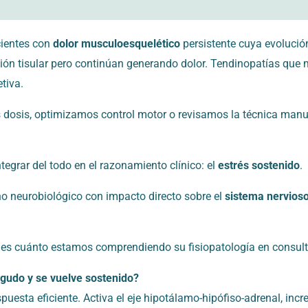
cientes con
dolor musculoesquelético
persistente cuya evolució
ión tisular pero continúan generando dolor. Tendinopatías que 
tiva.
dosis, optimizamos control motor o revisamos la técnica manual
egrar del todo en el razonamiento clínico: el
estrés sostenido
.
 neurobiológico con impacto directo sobre el
sistema nervios
nta es cuánto estamos comprendiendo su fisiopatología en consult
agudo y se vuelve sostenido?
puesta eficiente. Activa el eje hipotálamo-hipófiso-adrenal, inc